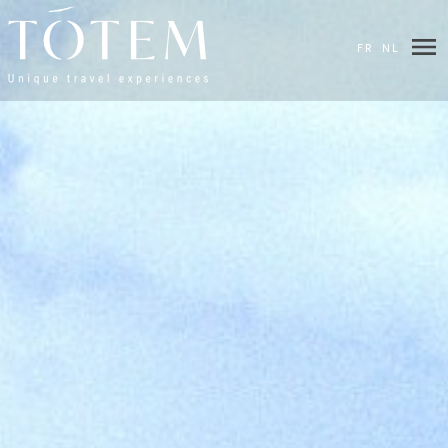
FR
NL
×
BESTEMMINGEN
HOTELS
&
LODGES
VILLAS
UW
WENSEN
REISROUTES
BIEN-
ÊTRE
BLOG