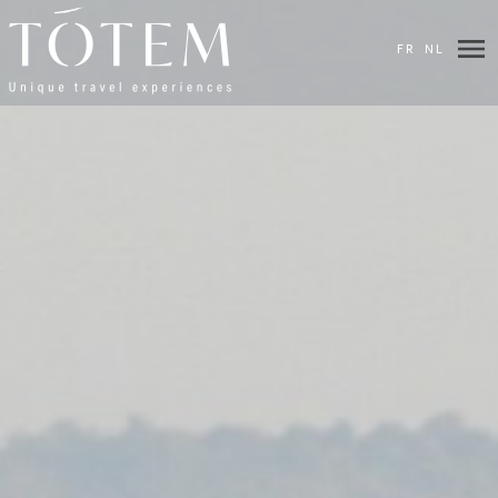
×
FR
NL
DESTINATIONS
HOTELS
&
LODGES
VILLAS
VOS
ENVIES
ITINÉRAIRES
BIEN-
ÊTRE
BLOG